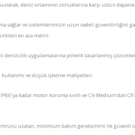
sunarak, deniz ortamının zorluklarına karşı üstün dayanıklı
a sağlar ve sistemlerimizin uzun vadeli güvenilirliğini ga
Tanıtım
2025 D
tileri en aza indirir.
Videosu
Kata
lı denizcilik uygulamalarına yönelik tasarlanmış çözümler
kullanımı ve düşük işletme maliyetleri.
 IP66'ya kadar motor koruma sınıfı ve C4-Medium'dan CX'
mrünü uzatan, minimum bakım gereksinimi ile güvenli o