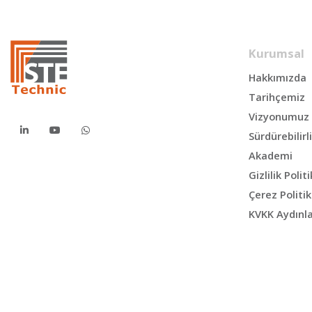
Kurumsal
Hakkımızda
Tarihçemiz
Vizyonumuz
Sürdürebilirl
Akademi
Gizlilik Poli
Çerez Politi
KVKK Aydınl