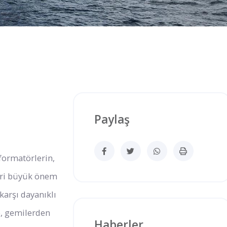
Paylaş
formatörlerin,
leri büyük önem
karşı dayanıklı
e, gemilerden
Haberler