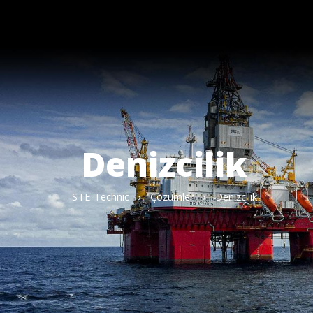
Denizcilik
STE Technic
Çözümler
Denizcilik