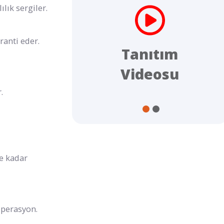
lık sergiler.
ranti eder.
ijital
Tanıtım
log
Videosu
.
e kadar
perasyon.