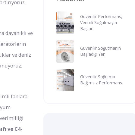
artırıyoruz.
Güvenilir Performans,
Verimli Soğutmayla
Başlar.
na dayanıklı ve
eratörlerin
Güvenilir Soğutmanın
uklar ve deniz
Başladığı Yer.
sunuyoruz.
Güvenilir Soğutma.
Bağımsız Performans.
imli fanlara
 uyum
verimliliği
fı ve C4-